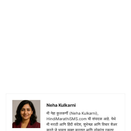
Neha Kulkarni
मी नेहा कुलकर्णी (Neha Kulkarni),
HindiMarathiSMS.com ची संपादक आहे. येथे
मी मराठी आणि हिंदी संदेश, शुभेच्छा आणि विचार शेअर
करते जे भावना व्यक्त करतात आणि लोकांना एकत्र