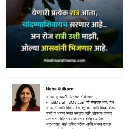
Neha Kulkarni
मी नेहा कुलकर्णी (Neha Kulkarni),
HindiMarathiSMS.com ची संपादक आहे. येथे
मी मराठी आणि हिंदी संदेश, शुभेच्छा आणि विचार शेअर
करते जे भावना व्यक्त करतात आणि लोकांना एकत्र
आणतात. डिजिटल लेखनात ८ वर्षांहून अधिक
अनुभवासह, माझे उद्दिष्ट परंपरा आणि भावना एकत्र