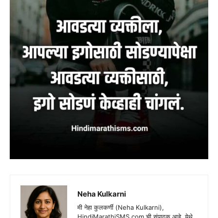
Neha Kulkarni
मी नेहा कुलकर्णी (Neha Kulkarni),
HindiMarathiSMS.com ची संपादक आहे. येथे