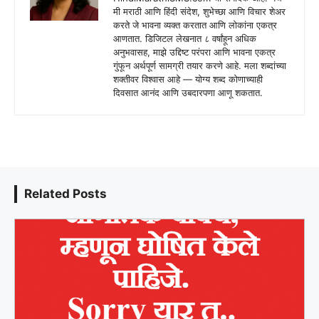
मी मराठी आणि हिंदी संदेश, शुभेच्छा आणि विचार शेअर
करते जे भावना व्यक्त करतात आणि लोकांना एकत्र
आणतात. डिजिटल लेखनात ८ वर्षांहून अधिक
अनुभवासह, माझे उद्दिष्ट परंपरा आणि भावना एकत्र
गुंफून अर्थपूर्ण सामग्री तयार करणे आहे. मला शब्दांच्या
शक्तीवर विश्वास आहे — योग्य शब्द कोणाच्याही
दिवसात आनंद आणि उबदारपणा आणू शकतात.
Related Posts