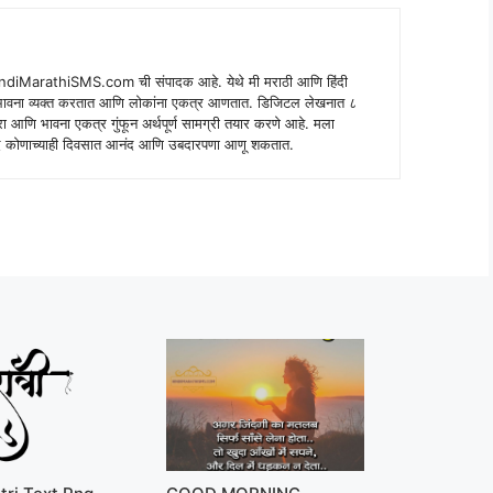
indiMarathiSMS.com ची संपादक आहे. येथे मी मराठी आणि हिंदी
े भावना व्यक्त करतात आणि लोकांना एकत्र आणतात. डिजिटल लेखनात ८
ंपरा आणि भावना एकत्र गुंफून अर्थपूर्ण सामग्री तयार करणे आहे. मला
 शब्द कोणाच्याही दिवसात आनंद आणि उबदारपणा आणू शकतात.