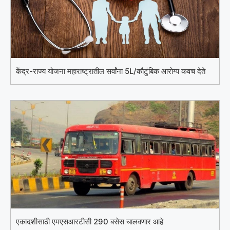
केंद्र-राज्य योजना महाराष्ट्रातील सर्वांना 5L/कौटुंबिक आरोग्य कवच देते
एकादशीसाठी एमएसआरटीसी 290 बसेस चालवणार आहे