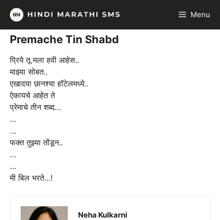
Skip
Menu
to
content
Premache Tin Shabd
प्रिये तू मला हवी आहेस..
माझ्या सोबत..
एखादया छानश्या हॉटेलमध्ये..
ऐकायचे आहेत ते
प्रेमाचे तीन शब्द…
…
…
फक्त तुझ्या तोंडून..
…
…
मी बिल भरते…!
Neha Kulkarni