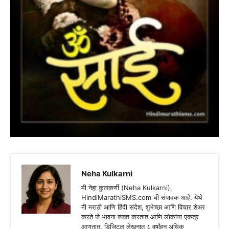
Neha Kulkarni
मी नेहा कुलकर्णी (Neha Kulkarni),
HindiMarathiSMS.com ची संपादक आहे. येथे
मी मराठी आणि हिंदी संदेश, शुभेच्छा आणि विचार शेअर
करते जे भावना व्यक्त करतात आणि लोकांना एकत्र
आणतात. डिजिटल लेखनात ८ वर्षांहून अधिक