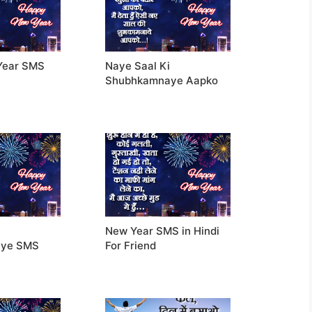
Year SMS
Naye Saal Ki
Shubhkamnaye Aapko
i
New Year SMS in Hindi
aye SMS
For Friend