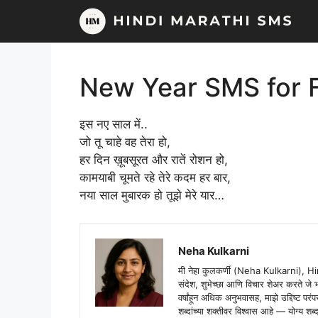
Skip
to
content
New Year SMS for F
इस नए साल में..
जो तू चाहे वह तेरा हो,
हर दिन ख़ूबसूरत और रातें रोशन हो,
कामयाबी चूमते रहे तेरे कदम हर बार,
नया साल मुबारक हो तूझे मेरे यार…
Neha Kulkarni
मी नेहा कुलकर्णी (Neha Kulkarni), H
संदेश, शुभेच्छा आणि विचार शेअर करते ज
वर्षांहून अधिक अनुभवासह, माझे उद्दिष्ट पर
शब्दांच्या शक्तीवर विश्वास आहे — योग्य