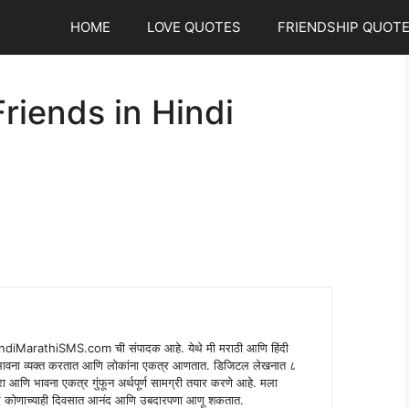
HOME
LOVE QUOTES
FRIENDSHIP QUOT
riends in Hindi
indiMarathiSMS.com ची संपादक आहे. येथे मी मराठी आणि हिंदी
े भावना व्यक्त करतात आणि लोकांना एकत्र आणतात. डिजिटल लेखनात ८
ंपरा आणि भावना एकत्र गुंफून अर्थपूर्ण सामग्री तयार करणे आहे. मला
 शब्द कोणाच्याही दिवसात आनंद आणि उबदारपणा आणू शकतात.