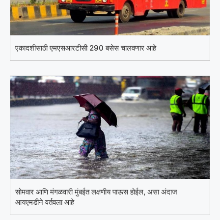
एकादशीसाठी एमएसआरटीसी 290 बसेस चालवणार आहे
सोमवार आणि मंगळवारी मुंबईत लक्षणीय पाऊस होईल, असा अंदाज
आयएमडीने वर्तवला आहे