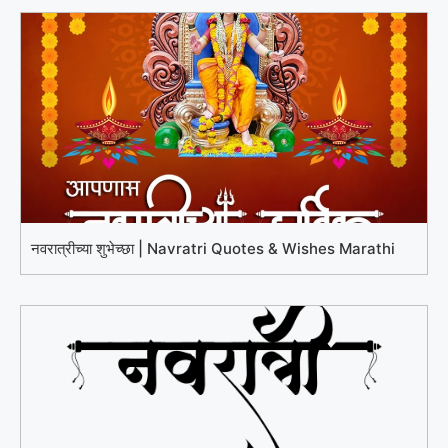
नवरात्रीच्या शुभेच्छा | Navratri Quotes & Wishes Marathi