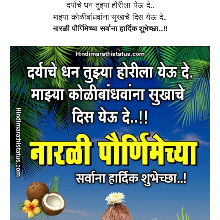
दर्याचे धन तुझ्या होरीला येऊ दे..
माझ्या कोळीबांधवांना सुखाचे दिस येऊ दे..
नारळी पौर्णिमेच्या सर्वाना हार्दिक शुभेच्छा..!!