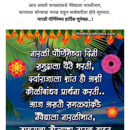
आज असतो सगळ्यांकडे नैवेद्याला नारळीभात,
सागराला सोन्याचा नारळ वाहून मासेमारीला होते सुरुवात..
नारळी पौर्णिमेच्या हार्दिक शुभेच्छा…!