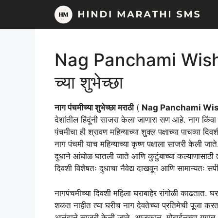
Skip
to
content
Nag Panchami Wishes
च्या शुभेच्छा
नाग पंचमीच्या शुभेच्छा मराठी
(
Nag Panchami Wis
देशांतील हिंदूंनी साजरा केला जाणारा सण आहे. नाग किंवा स
पंचमीचा ही श्रावण महिन्याच्या शुक्ल पक्षाच्या पाचव्या दि
नाग पंचमी याच महिन्याच्या कृष्ण पक्षाला साजरी केली जाते.
दुधाने आंघोळ घातली जाते आणि कुटुंबाच्या कल्याणासाठी त
दिवशी विशेषतः दुधाचा नैवेद्य दाखवून आणि सामान्यतः सर्पम
नागपंचमीच्या दिवशी महिला घराबाहेर रांगोळी काढतात. घ
शकत नाहीत त्या घरीच नाग देवतेच्या प्रतिमेची पूजा कर
आनंदाने साजरी केली जाते. आजकाल, मोबाईलच्या युगात