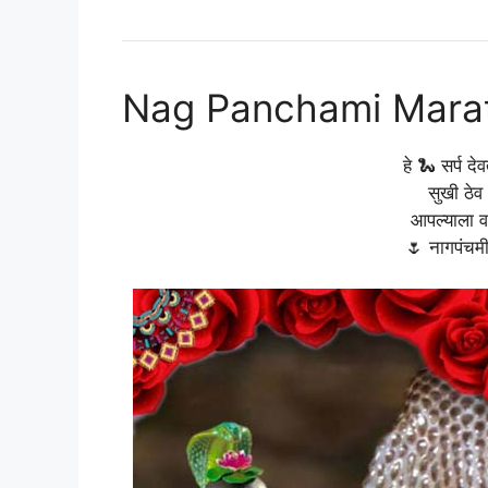
Nag Panchami Marat
हे 🐍 सर्प दे
सुखी ठेव
आपल्याला व 
🌷 नागपंचमीच