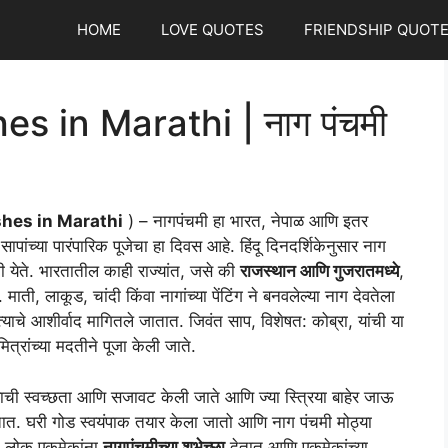
HOME
LOVE QUOTES
FRIENDSHIP QUOT
 in Marathi | नाग पंचमी
hes in Marathi
) – नागपंचमी हा भारत, नेपाळ आणि इतर
ापांच्या पारंपारिक पूजेचा हा दिवस आहे. हिंदू दिनदर्शिकेनुसार नाग
वशी येते. भारतातील काही राज्यांत, जसे की
राजस्थान आणि गुजरातमध्ये
,
 माती, लाकूड, चांदी किंवा नागांच्या पेंटिंग ने बनवलेल्या नाग देवतेला
्याचे आशीर्वाद मागितले जातात. जिवंत साप, विशेषत: कोब्रा, यांची या
ित्रांच्या मदतीने पूजा केली जाते.
राची स्वच्छता आणि सजावट केली जाते आणि ज्या स्त्रिया बाहेर जाऊ
तात. घरी गोड स्वयंपाक तयार केला जातो आणि नाग पंचमी मोठ्या
, लोक एकमेकांना
नागपंचमीच्या शुभेच्छा
देतात आणि एकमेकांच्या