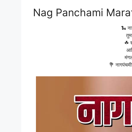
Nag Panchami Mara
🐍 ना
तुम
☘ स
आण
मंग
💐 नागपंचमीच्