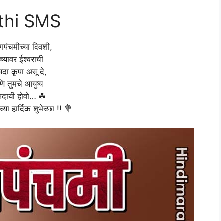
thi SMS
गपंचमीच्या दिवशी,
च्यावर ईश्वराची
दा कृपा असू दे,
ि तुमचे आयुष्य
लदायी होवो… ☘
या हार्दिक शुभेच्छा !! 💐