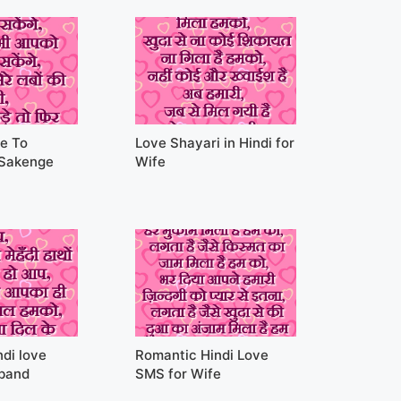
e To
Love Shayari in Hindi for
 Sakenge
Wife
di love
Romantic Hindi Love
band
SMS for Wife