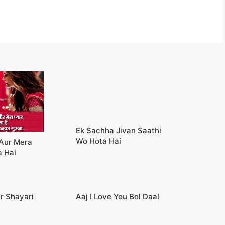
Ek Sachha Jivan Saathi
Wo Hota Hai
Aur Mera
a Hai
r Shayari
Aaj I Love You Bol Daal