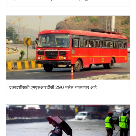
एकादशीसाठी एमएसआरटीसी 290 बसेस चालवणार आहे