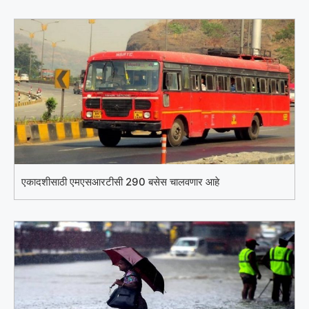
एकादशीसाठी एमएसआरटीसी 290 बसेस चालवणार आहे