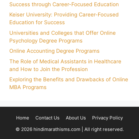
Success through Career-Focused Education
Keiser University: Providing Career-Focused
Education for Success
Universities and Colleges that Offer Online
Psychology Degree Programs
Online Accounting Degree Programs
The Role of Medical Assistants in Healthcare
and How to Join the Profession
Exploring the Benefits and Drawbacks of Online
MBA Programs
Home
Contact Us
About Us
Privacy Policy
© 2026 hindimarathisms.com | All right reserved.