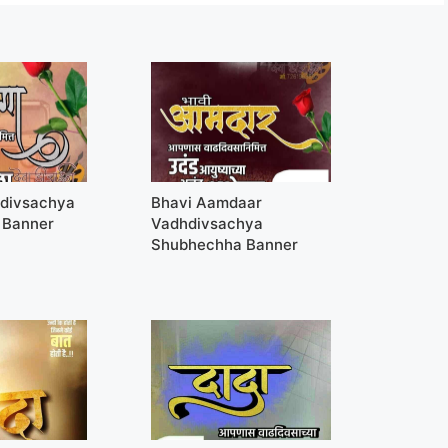
hdivsachya
Bhavi Aamdaar
 Banner
Vadhdivsachya
Shubhechha Banner