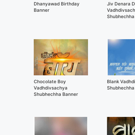
Dhanyawad Birthday
Jiv Denara 
Banner
Vadhdivsac
Shubhechha
Chocolate Boy
Blank Vadhd
Vadhdivsachya
Shubhechha
Shubhechha Banner