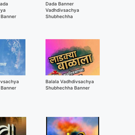
Dada
Dada Banner
hya
Vadhdivsachya
 Banner
Shubhechha
ivsachya
Balala Vadhdivsachya
 Banner
Shubhechha Banner