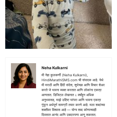
Neha Kulkarni
मी नेहा कुलकर्णी (Neha Kulkarni),
HindiMarathiSMS.com ची संपादक आहे. येथे
मी मराठी आणि हिंदी संदेश, शुभेच्छा आणि विचार शेअर
करते जे भावना व्यक्त करतात आणि लोकांना एकत्र
आणतात. डिजिटल लेखनात ८ वर्षांहून अधिक
अनुभवासह, माझे उद्दिष्ट परंपरा आणि भावना एकत्र
गुंफून अर्थपूर्ण सामग्री तयार करणे आहे. मला शब्दांच्या
शक्तीवर विश्वास आहे — योग्य शब्द कोणाच्याही
दिवसात आनंद आणि उबदारपणा आणू शकतात.