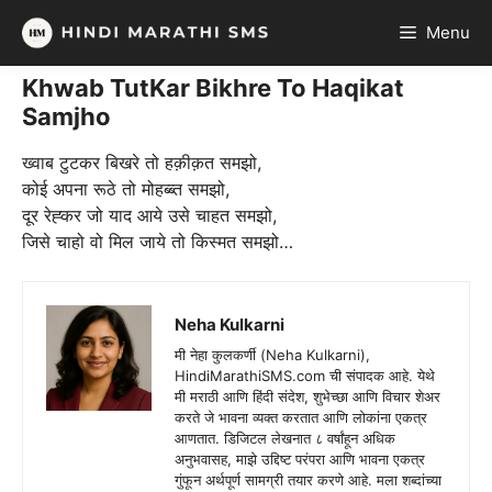
Skip
Menu
to
content
Khwab TutKar Bikhre To Haqikat
Samjho
ख्वाब टुटकर बिखरे तो हक़ीक़त समझो,
कोई अपना रूठे तो मोहब्ब्त समझो,
दूर रेह्कर जो याद आये उसे चाहत समझो,
जिसे चाहो वो मिल जाये तो किस्मत समझो…
Neha Kulkarni
मी नेहा कुलकर्णी (Neha Kulkarni),
HindiMarathiSMS.com ची संपादक आहे. येथे
मी मराठी आणि हिंदी संदेश, शुभेच्छा आणि विचार शेअर
करते जे भावना व्यक्त करतात आणि लोकांना एकत्र
आणतात. डिजिटल लेखनात ८ वर्षांहून अधिक
अनुभवासह, माझे उद्दिष्ट परंपरा आणि भावना एकत्र
गुंफून अर्थपूर्ण सामग्री तयार करणे आहे. मला शब्दांच्या