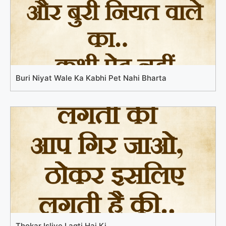
Buri Niyat Wale Ka Kabhi Pet Nahi Bharta
Thokar Isliye Lagti Hai Ki