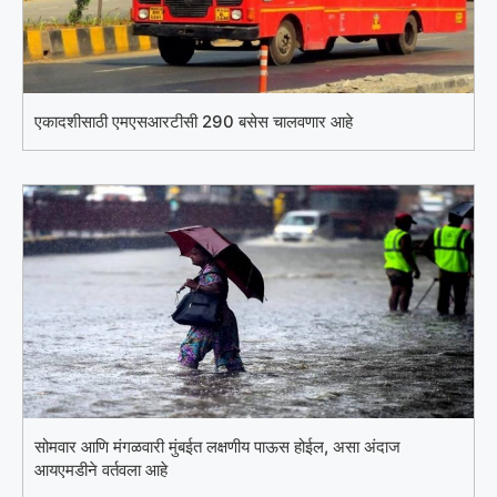
एकादशीसाठी एमएसआरटीसी 290 बसेस चालवणार आहे
सोमवार आणि मंगळवारी मुंबईत लक्षणीय पाऊस होईल, असा अंदाज
आयएमडीने वर्तवला आहे