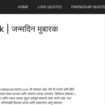
HOME
LOVE QUOTES
FRIENDSHIP QUOT
 जन्मदिन मुबारक
indiMarathiSMS.com ची संपादक आहे. येथे मी मराठी आणि हिंदी
े भावना व्यक्त करतात आणि लोकांना एकत्र आणतात. डिजिटल लेखनात ८
ंपरा आणि भावना एकत्र गुंफून अर्थपूर्ण सामग्री तयार करणे आहे. मला
 शब्द कोणाच्याही दिवसात आनंद आणि उबदारपणा आणू शकतात.