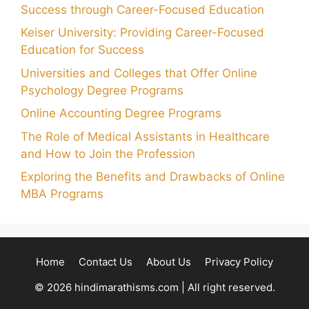
Success through Career-Focused Education
Keiser University: Providing Career-Focused
Education for Success
Universities and Colleges that Offer Online
Psychology Degree Programs
Online Accounting Degree Programs
The Role of Medical Assistants in Healthcare
and How to Join the Profession
Exploring the Benefits and Drawbacks of Online
MBA Programs
Home
Contact Us
About Us
Privacy Policy
© 2026 hindimarathisms.com | All right reserved.