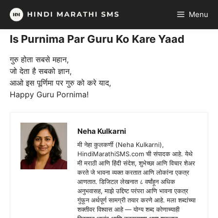
Skip
Menu
to
content
Is Purnima Par Guru Ko Kare Yaad
गुरु होता सबसे महान,
जो देता है सबको ज्ञान,
आओ इस पूर्णिमा पर गुरु को करे याद,
Happy Guru Pornima!
Neha Kulkarni
मी नेहा कुलकर्णी (Neha Kulkarni),
HindiMarathiSMS.com ची संपादक आहे. येथे
मी मराठी आणि हिंदी संदेश, शुभेच्छा आणि विचार शेअर
करते जे भावना व्यक्त करतात आणि लोकांना एकत्र
आणतात. डिजिटल लेखनात ८ वर्षांहून अधिक
अनुभवासह, माझे उद्दिष्ट परंपरा आणि भावना एकत्र
गुंफून अर्थपूर्ण सामग्री तयार करणे आहे. मला शब्दांच्या
शक्तीवर विश्वास आहे — योग्य शब्द कोणाच्याही