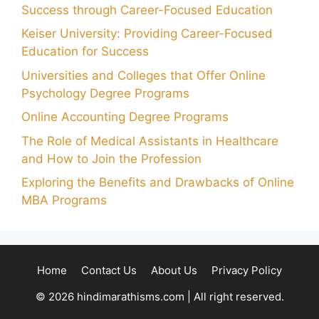
Success through Career-Focused Education
Keiser University: Providing Career-Focused
Education for Success
Universities and Colleges that Offer Online
Psychology Degree Programs
Online Accounting Degree Programs
The Role of Medical Assistants in Healthcare
and How to Join the Profession
Exploring the Benefits and Drawbacks of Online
MBA Programs
Home
Contact Us
About Us
Privacy Policy
© 2026 hindimarathisms.com | All right reserved.