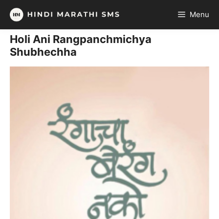
Skip
Menu
to
content
Holi Ani Rangpanchmichya
Shubhechha