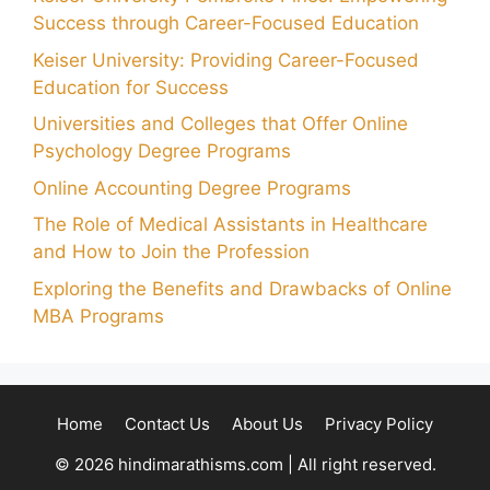
Success through Career-Focused Education
Keiser University: Providing Career-Focused
Education for Success
Universities and Colleges that Offer Online
Psychology Degree Programs
Online Accounting Degree Programs
The Role of Medical Assistants in Healthcare
and How to Join the Profession
Exploring the Benefits and Drawbacks of Online
MBA Programs
Home
Contact Us
About Us
Privacy Policy
© 2026 hindimarathisms.com | All right reserved.