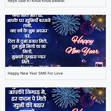
Naye Saal Ki Khub Khub Badhai
Happy New Year SMS For Love