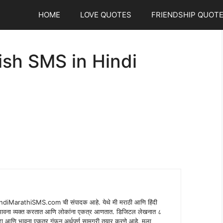
HOME
LOVE QUOTES
FRIENDSHIP QUOT
sh SMS in Hindi
indiMarathiSMS.com ची संपादक आहे. येथे मी मराठी आणि हिंदी
े भावना व्यक्त करतात आणि लोकांना एकत्र आणतात. डिजिटल लेखनात ८
ंपरा आणि भावना एकत्र गुंफून अर्थपूर्ण सामग्री तयार करणे आहे. मला