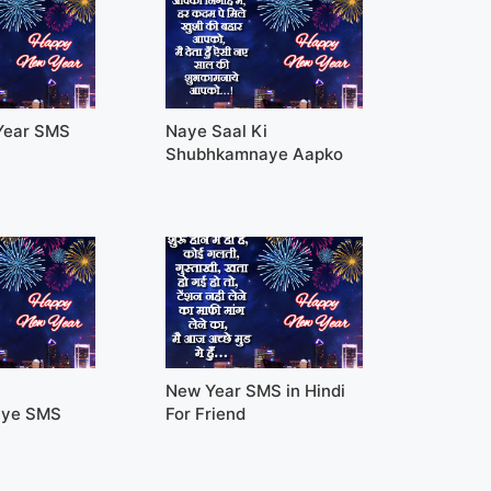
Year SMS
Naye Saal Ki
Shubhkamnaye Aapko
i
New Year SMS in Hindi
aye SMS
For Friend