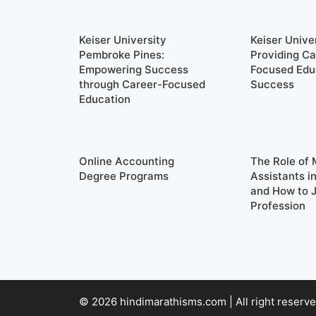
Keiser University
Keiser Univer
Pembroke Pines:
Providing Ca
Empowering Success
Focused Edu
through Career-Focused
Success
Education
Online Accounting
The Role of 
Degree Programs
Assistants i
and How to J
Profession
© 2026 hindimarathisms.com | All right reserve