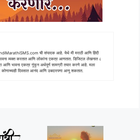
indiMarathiSMS.com ची संपादक आहे. येथे मी मराठी आणि हिंदी
े भावना व्यक्त करतात आणि लोकांना एकत्र आणतात. डिजिटल लेखनात ८
ंपरा आणि भावना एकत्र गुंफून अर्थपूर्ण सामग्री तयार करणे आहे. मला
 शब्द कोणाच्याही दिवसात आनंद आणि उबदारपणा आणू शकतात.