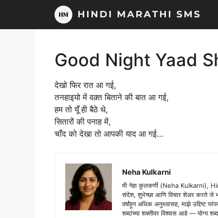
Skip
to
content
Good Night Yaad S
देखो फिर रात आ गई,
तनहाइयो में वक़्त बिताने की बात आ गई,
हम तो यूँ ही बैठे थे,
सितारों की पनाह में,
चाँद को देखा तो आपकी याद आ गई…
Neha Kulkarni
मी नेहा कुलकर्णी (Neha Kulkarni), H
संदेश, शुभेच्छा आणि विचार शेअर करते ज
वर्षांहून अधिक अनुभवासह, माझे उद्दिष्ट पर
शब्दांच्या शक्तीवर विश्वास आहे — योग्य