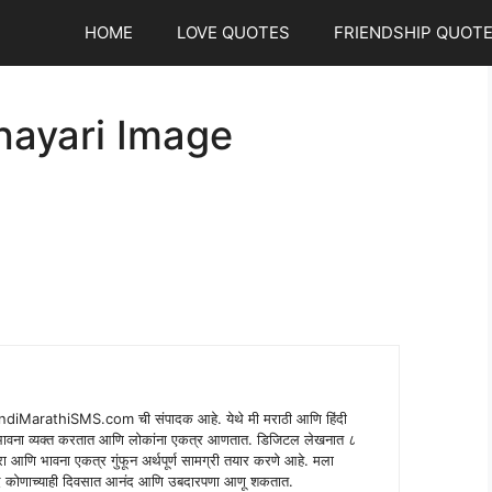
HOME
LOVE QUOTES
FRIENDSHIP QUOT
hayari Image
indiMarathiSMS.com ची संपादक आहे. येथे मी मराठी आणि हिंदी
े भावना व्यक्त करतात आणि लोकांना एकत्र आणतात. डिजिटल लेखनात ८
ंपरा आणि भावना एकत्र गुंफून अर्थपूर्ण सामग्री तयार करणे आहे. मला
 शब्द कोणाच्याही दिवसात आनंद आणि उबदारपणा आणू शकतात.