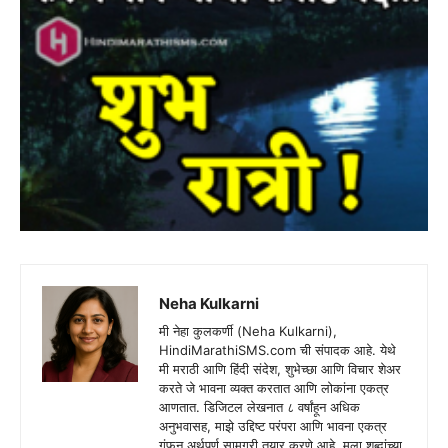
Neha Kulkarni
मी नेहा कुलकर्णी (Neha Kulkarni),
HindiMarathiSMS.com ची संपादक आहे. येथे
मी मराठी आणि हिंदी संदेश, शुभेच्छा आणि विचार शेअर
करते जे भावना व्यक्त करतात आणि लोकांना एकत्र
आणतात. डिजिटल लेखनात ८ वर्षांहून अधिक
अनुभवासह, माझे उद्दिष्ट परंपरा आणि भावना एकत्र
गुंफून अर्थपूर्ण सामग्री तयार करणे आहे. मला शब्दांच्या