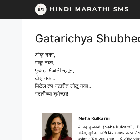
Skip
to
content
Gatarichya Shubhe
ओकू नका,
माकू नका,
फुकट मिळाली म्हणून,
ढोसू नका..
मिळेल त्या गटारीत लोळू नका…
गटारीच्या शुभेच्छा!
Neha Kulkarni
मी नेहा कुलकर्णी (Neha Kulkarni), H
संदेश, शुभेच्छा आणि विचार शेअर करते ज
वर्षांहून अधिक अनुभवासह, माझे उद्दिष्ट पर