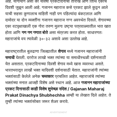
आहे. योगायोग असा की यावर्षी प्रकटदिनाची तारीख अणि तिथि एकाच
दिवशी जुळून आली आहे. गजानन महाराज कसे प्रकट झाले कुठून आले
याची सहसा कुणालाच माहिती नाही पण पहिल्यांदा बंकटलाल आणि
दामोदर या दोन व्यक्तींना गजानन महाराज नग्न अवस्थेत दिसले. शेगावच्या
एका वटवृक्षाखाली एक गोरा तरुण मुलगा उष्ट्या पत्रवाळ्यातील भात खात
होता आणि
गण गण गणात बोते
असा मंत्रजप करत होता. साधारणतः
महाराजांचे वय त्यावेळी ३०-३२ असावे असा उल्लेख आहे.
महाराष्ट्रातील बुलढाणा जिल्ह्यातील
शेगाव
मध्ये गजानन महाराजांनी
समाधी
घेतली. दररोज लाखो भक्त त्यांच्या या समाधीस्थळी दर्शनासाठी
येत असतात. प्रकटदिनाच्या दिवशी शेगाव मध्ये खास व्यवस्था असते.
भारतभरातून लाखों भक्त यादिवशी दर्शनासाठी येतात. महाराजांनी त्यांच्या
भक्तांसाठी केलेले अनेक
चमत्कार
प्रचलित आहेत. महाराजांचे त्यांच्या
भक्तांच्या मनात आजही विशेष असे स्थान आहे. आज
गजानन महाराजांच्या
प्रकट दिनासाठी काही विशेष शुभेच्छा संदेश / Gajanan Maharaj
Prakat Dinachya Shubhechha
आम्ही या लेखात दिले आहेत. ते
तुम्ही त्यांच्या भक्तांसोबत जरूर शेअर करावे.
ADVERTISEMENT