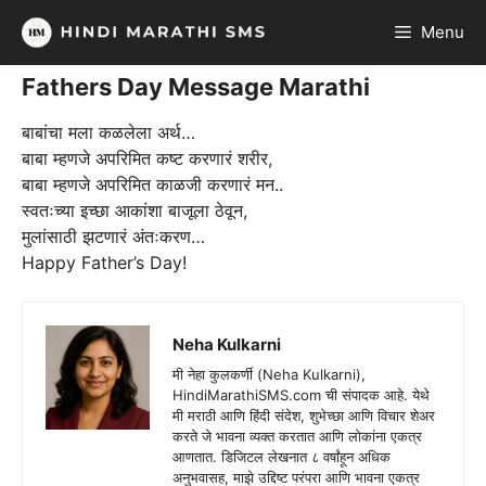
Skip
Menu
to
content
Fathers Day Message Marathi
बाबांचा मला कळलेला अर्थ…
बाबा म्हणजे अपरिमित कष्ट करणारं शरीर,
बाबा म्हणजे अपरिमित काळजी करणारं मन..
स्वतःच्या इच्छा आकांशा बाजूला ठेवून,
मुलांसाठी झटणारं अंतःकरण…
Happy Father’s Day!
Neha Kulkarni
मी नेहा कुलकर्णी (Neha Kulkarni),
HindiMarathiSMS.com ची संपादक आहे. येथे
मी मराठी आणि हिंदी संदेश, शुभेच्छा आणि विचार शेअर
करते जे भावना व्यक्त करतात आणि लोकांना एकत्र
आणतात. डिजिटल लेखनात ८ वर्षांहून अधिक
अनुभवासह, माझे उद्दिष्ट परंपरा आणि भावना एकत्र