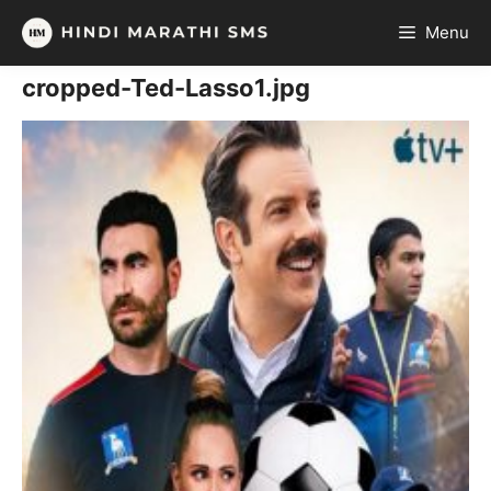
Skip
Menu
to
content
cropped-Ted-Lasso1.jpg