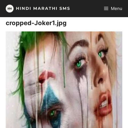
Skip
Menu
to
content
cropped-Joker1.jpg