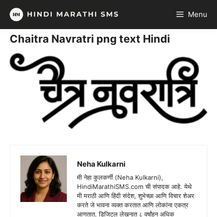
Skip
Menu
to
content
Chaitra Navratri png text Hindi
Neha Kulkarni
मी नेहा कुलकर्णी (Neha Kulkarni),
HindiMarathiSMS.com ची संपादक आहे. येथे
मी मराठी आणि हिंदी संदेश, शुभेच्छा आणि विचार शेअर
करते जे भावना व्यक्त करतात आणि लोकांना एकत्र
आणतात. डिजिटल लेखनात ८ वर्षांहून अधिक