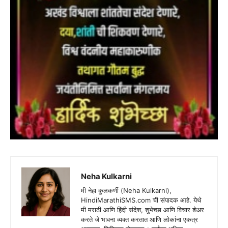
Neha Kulkarni
मी नेहा कुलकर्णी (Neha Kulkarni),
HindiMarathiSMS.com ची संपादक आहे. येथे
मी मराठी आणि हिंदी संदेश, शुभेच्छा आणि विचार शेअर
करते जे भावना व्यक्त करतात आणि लोकांना एकत्र