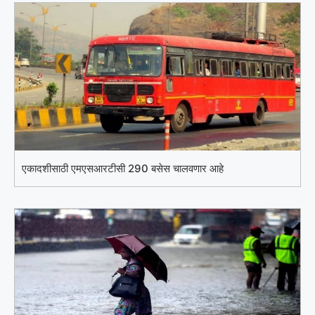
एकादशीसाठी एमएसआरटीसी 290 बसेस चालवणार आहे