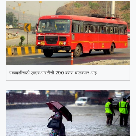
एकादशीसाठी एमएसआरटीसी 290 बसेस चालवणार आहे