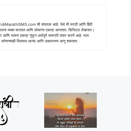
indiMarathiSMS.com ची संपादक आहे. येथे मी मराठी आणि हिंदी
े भावना व्यक्त करतात आणि लोकांना एकत्र आणतात. डिजिटल लेखनात ८
ंपरा आणि भावना एकत्र गुंफून अर्थपूर्ण सामग्री तयार करणे आहे. मला
 शब्द कोणाच्याही दिवसात आनंद आणि उबदारपणा आणू शकतात.