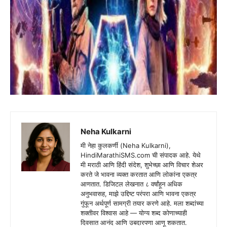
Neha Kulkarni
मी नेहा कुलकर्णी (Neha Kulkarni),
HindiMarathiSMS.com ची संपादक आहे. येथे
मी मराठी आणि हिंदी संदेश, शुभेच्छा आणि विचार शेअर
करते जे भावना व्यक्त करतात आणि लोकांना एकत्र
आणतात. डिजिटल लेखनात ८ वर्षांहून अधिक
अनुभवासह, माझे उद्दिष्ट परंपरा आणि भावना एकत्र
गुंफून अर्थपूर्ण सामग्री तयार करणे आहे. मला शब्दांच्या
शक्तीवर विश्वास आहे — योग्य शब्द कोणाच्याही
दिवसात आनंद आणि उबदारपणा आणू शकतात.