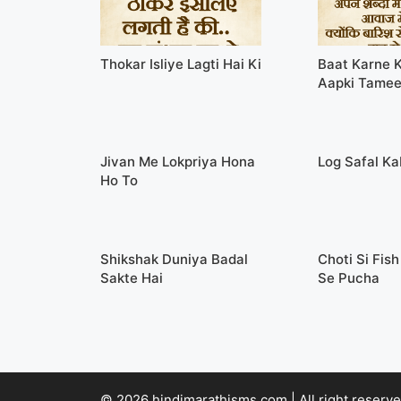
Thokar Isliye Lagti Hai Ki
Baat Karne 
Aapki Tamee
Jivan Me Lokpriya Hona
Log Safal Ka
Ho To
Shikshak Duniya Badal
Choti Si Fis
Sakte Hai
Se Pucha
© 2026 hindimarathisms.com | All right reserve