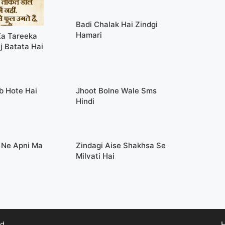
Badi Chalak Hai Zindgi
Hamari
Ka Tareeka
j Batata Hai
b Hote Hai
Jhoot Bolne Wale Sms
Hindi
h Ne Apni Ma
Zindagi Aise Shakhsa Se
Milvati Hai
d.