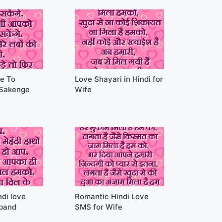
e To
Love Shayari in Hindi for
 Sakenge
Wife
di love
Romantic Hindi Love
band
SMS for Wife