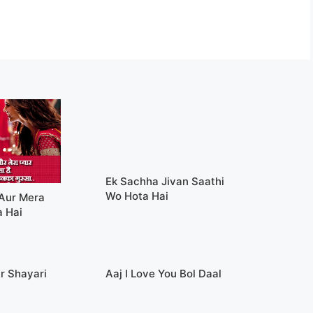
Ek Sachha Jivan Saathi
Wo Hota Hai
Aur Mera
a Hai
r Shayari
Aaj I Love You Bol Daal