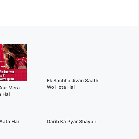
Ek Sachha Jivan Saathi
Wo Hota Hai
Aur Mera
a Hai
Aata Hai
Garib Ka Pyar Shayari