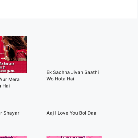
Ek Sachha Jivan Saathi
Wo Hota Hai
Aur Mera
a Hai
r Shayari
Aaj I Love You Bol Daal