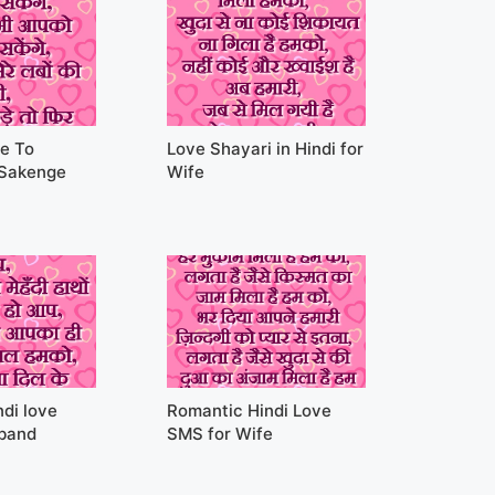
e To
Love Shayari in Hindi for
 Sakenge
Wife
di love
Romantic Hindi Love
band
SMS for Wife