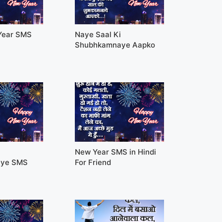
Year SMS
Naye Saal Ki
Shubhkamnaye Aapko
i
New Year SMS in Hindi
aye SMS
For Friend