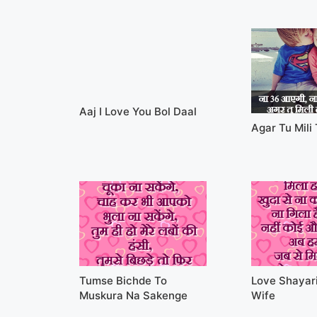
Aaj I Love You Bol Daal
Agar Tu Mili
Tumse Bichde To
Love Shayari 
Muskura Na Sakenge
Wife