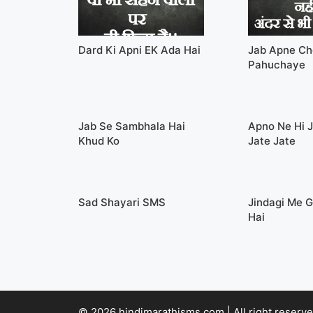
Dard Ki Apni EK Ada Hai
Jab Apne Ch
Pahuchaye
Jab Se Sambhala Hai
Apno Ne Hi J
Khud Ko
Jate Jate
Sad Shayari SMS
Jindagi Me 
Hai
© 2026 hindimarathisms.com | All right reserve