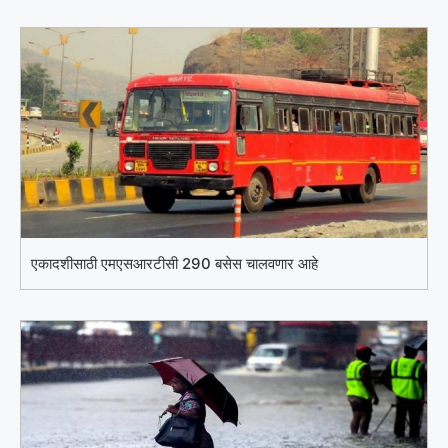
एकादशीसाठी एमएसआरटीसी 290 बसेस चालवणार आहे