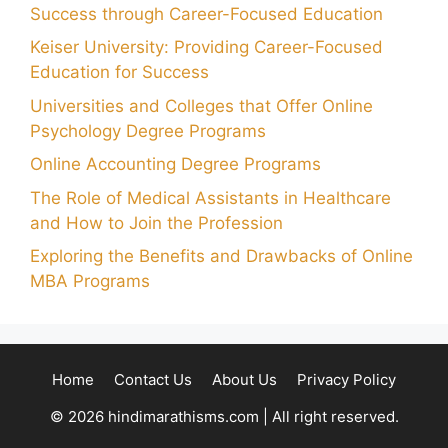
Success through Career-Focused Education
Keiser University: Providing Career-Focused
Education for Success
Universities and Colleges that Offer Online
Psychology Degree Programs
Online Accounting Degree Programs
The Role of Medical Assistants in Healthcare
and How to Join the Profession
Exploring the Benefits and Drawbacks of Online
MBA Programs
Home
Contact Us
About Us
Privacy Policy
© 2026 hindimarathisms.com | All right reserved.