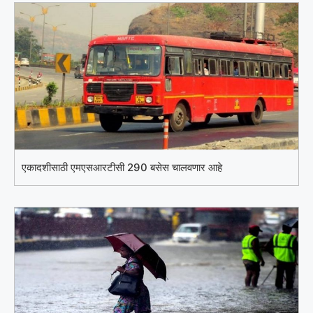
एकादशीसाठी एमएसआरटीसी 290 बसेस चालवणार आहे