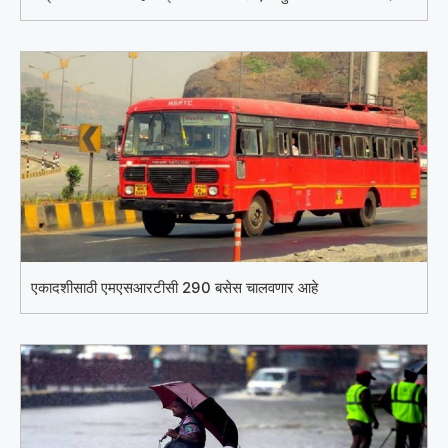
एकादशीसाठी एमएसआरटीसी 290 बसेस चालवणार आहे